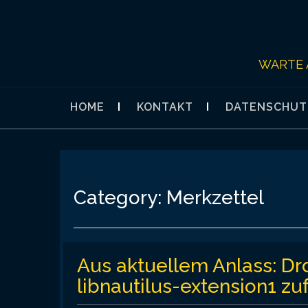
Skip
to
content
WARTE 
HOME
KONTAKT
DATENSCHUT
Category:
Merkzettel
Aus aktuellem Anlass: Dr
libnautilus-extension1 zu