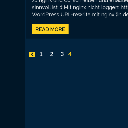
zu nginx und Co. schreiben und erläu
sinnvoll ist. :) Mit nginx nicht loggen:
WordPress URL-rewrite mit nginx (in der
READ MORE
Posts
1
2
3
4
pagination