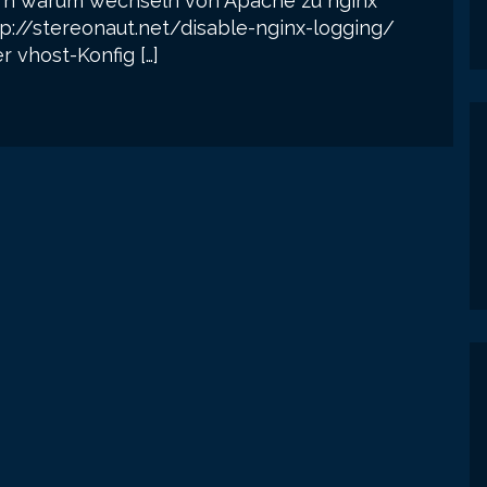
tern warum wechseln von Apache zu nginx
 http://stereonaut.net/disable-nginx-logging/
 vhost-Konfig […]