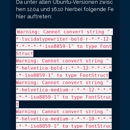
Da unter allen Ubuntu-Versionen zwisc
hen 12.04 und 16.10 hierbei folgende Fe
hler auftreten:
Warning: Cannot convert string "-
*-lucidatypewriter-bold-r-*-*-12-
*-*-*-*-*-iso8859-1" to type Font
Struct
Warning: Cannot convert string "-
*-helvetica-bold-r-*-*-12-*-*-*-*
-*-iso8859-1" to type FontStruct
Warning: Cannot convert string "-
*-helvetica-medium-r-*-*-12-*-*-*
-*-*-iso8859-1" to type FontStruc
t
Warning: Cannot convert string "-
*-helvetica-medium-r-*-*-10-*-*-*
-*-*-iso8859-1" to type FontStruc