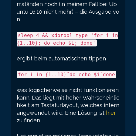
mständen noch (in meinem Fall bei Ub
untu 16.10 nicht mehr) – die Ausgabe vo
n
sleep 4 && xdotool type 'for i in
{1..10}; do echo $i; done'
ergibt beim automatischen tippen
for i in {1..10}˝do echo $i˝done
was logischerweise nicht funktionieren
kann. Das liegt mit hoher Wahrscheinlic
hkeit am Tastaturlayout, welches intern
angewendet wird. Eine Lösung ist
hier
zu finden.