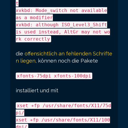
t
xvkbd: Mode_switch not available
as a modifier
xvkbd: although ISO_Level3_Shift
is used instead, AltGr may not wo
rk correctly
die
offensichtlich an fehlenden Schrifte
n liegen
, können noch die Pakete
xfonts-75dpi xfonts-100dpi
installiert und mit
xset +fp /usr/share/fonts/X11/75d
pi/
xset +fp /usr/share/fonts/X11/100
dpi/