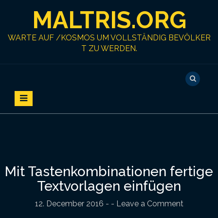
S
MALTRIS.ORG
k
i
p
WARTE AUF /KOSMOS UM VOLLSTÄNDIG BEVÖLKER
t
T ZU WERDEN.
o
c
o
n
t
e
n
t
Mit Tastenkombinationen fertige
Textvorlagen einfügen
12. December 2016
-
- Leave a Comment