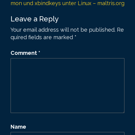
mon und xbindkeys unter Linux – maltris.org
a
t
Leave a Reply
i
Your email address will not be published.
Re
o
quired fields are marked
*
n
Comment
*
Name