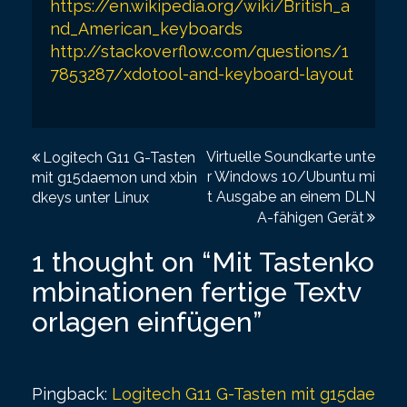
https://en.wikipedia.org/wiki/British_a
nd_American_keyboards
http://stackoverflow.com/questions/1
7853287/xdotool-and-keyboard-layout
P
Virtuelle Soundkarte unte
Logitech G11 G-Tasten
r Windows 10/Ubuntu mi
mit g15daemon und xbin
o
t Ausgabe an einem DLN
dkeys unter Linux
s
A-fähigen Gerät
t
1 thought on “
Mit Tastenko
n
mbinationen fertige Textv
a
orlagen einfügen
”
v
i
Pingback:
Logitech G11 G-Tasten mit g15dae
g