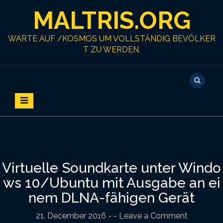
S
MALTRIS.ORG
k
i
p
WARTE AUF /KOSMOS UM VOLLSTÄNDIG BEVÖLKER
t
T ZU WERDEN.
o
c
o
n
t
e
n
t
Virtuelle Soundkarte unter Windo
ws 10/Ubuntu mit Ausgabe an ei
nem DLNA-fähigen Gerät
21. December 2016
-
- Leave a Comment