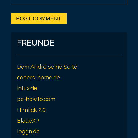
FREUNDE
Dem André seine Seite
coders-home.de
intux.de
pc-howto.com
Hirnfick 2.0
BladeXP
loggn.de