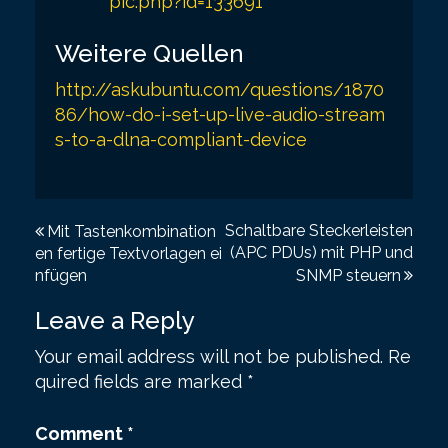
pic.php?id=133691
Weitere Quellen
http://askubuntu.com/questions/1870
86/how-do-i-set-up-live-audio-stream
s-to-a-dlna-compliant-device
P
Schaltbare Steckerleisten
Mit Tastenkombination
(APC PDUs) mit PHP und
en fertige Textvorlagen ei
o
nfügen
SNMP steuern
s
Leave a Reply
t
Your email address will not be published.
Re
n
quired fields are marked
*
a
v
Comment
*