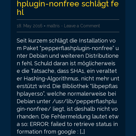
hplugin-nonfree schlägt fe
hl
18. May 2016
-
maltris
- Leave a Comment
Seit kurzem schlägt die Installation vo
m Paket “pepperflashplugin-nonfree” u
nter Debian und weiteren Distributione
n fehl. Schuld daran ist möglicherweis
e die Tatsache, dass SHA1, ein veraltet
er Hashing-Algorithmus, nicht mehr unt
erstützt wird. Die Bibliothek “libpepflas
hplayer.so”, welche normalerweise bei
Debian unter /usr/lib/pepperflashplu
gin-nonfree/ liegt, ist deshalb nicht vo
rhanden. Die Fehlermeldung lautet etw
a so: ERROR: failed to retrieve status in
formation from google : […]