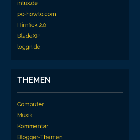
intux.de
g
pc-howto.com
i
Hirnfick 2.0
n
BladeXP
a
loggn.de
t
i
o
THEMEN
n
Computer
Musik
Kommentar
Blogger-Themen