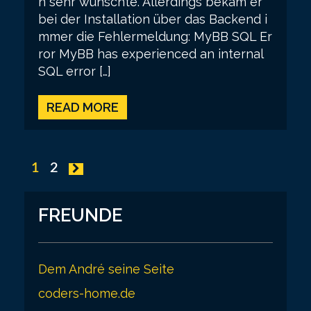
n sehr wünschte. Allerdings bekam er
bei der Installation über das Backend i
mmer die Fehlermeldung: MyBB SQL Er
ror MyBB has experienced an internal
SQL error […]
READ MORE
P
1
2
o
s
FREUNDE
t
s
Dem André seine Seite
p
coders-home.de
a