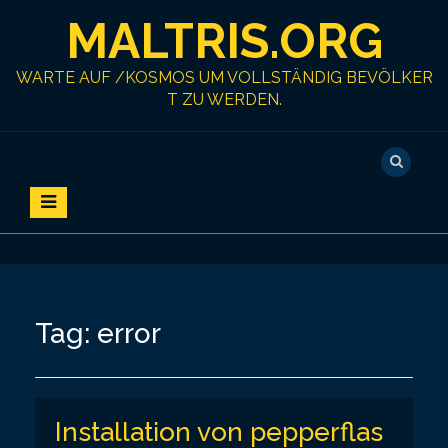
S
MALTRIS.ORG
k
i
p
WARTE AUF /KOSMOS UM VOLLSTÄNDIG BEVÖLKER
t
T ZU WERDEN.
o
c
o
n
t
e
n
t
Tag:
error
Installation von pepperflas