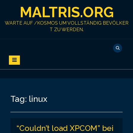
S
MALTRIS.ORG
k
i
p
WARTE AUF /KOSMOS UM VOLLSTÄNDIG BEVÖLKER
t
T ZU WERDEN.
o
c
o
n
t
e
n
t
Tag:
linux
“Couldn’t load XPCOM” bei