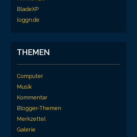
n
BladeXP
a
loggn.de
t
i
o
THEMEN
n
Computer
Musik
Kommentar
Blogger-Themen
Merkzettel
Galerie