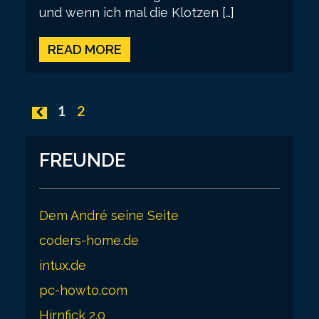
und wenn ich mal die Klotzen […]
READ MORE
P
1
2
o
s
FREUNDE
t
s
Dem André seine Seite
p
coders-home.de
a
intux.de
g
pc-howto.com
i
Hirnfick 2.0