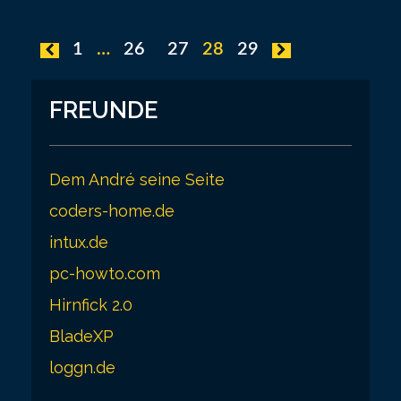
P
1
…
26
27
28
29
o
s
FREUNDE
t
s
Dem André seine Seite
p
coders-home.de
a
intux.de
g
pc-howto.com
i
Hirnfick 2.0
n
BladeXP
a
loggn.de
t