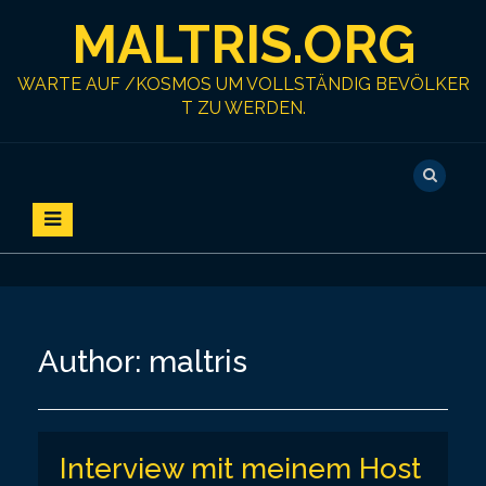
S
MALTRIS.ORG
k
i
p
WARTE AUF /KOSMOS UM VOLLSTÄNDIG BEVÖLKER
t
T ZU WERDEN.
o
c
o
n
t
e
n
t
Author:
maltris
Interview mit meinem Host