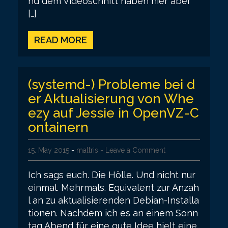
nd dem Videoschnitt haben hier aber
[…]
READ MORE
(systemd-) Probleme bei d
er Aktualisierung von Whe
ezy auf Jessie in OpenVZ-C
ontainern
15. May 2015
-
maltris
- Leave a Comment
Ich sags euch. Die Hölle. Und nicht nur
einmal. Mehrmals. Equivalent zur Anzah
l an zu aktualisierenden Debian-Installa
tionen. Nachdem ich es an einem Sonn
tag Abend für eine gute Idee hielt eine