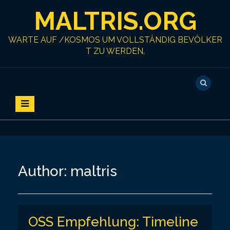
S
MALTRIS.ORG
k
i
p
WARTE AUF /KOSMOS UM VOLLSTÄNDIG BEVÖLKER
t
T ZU WERDEN.
o
c
o
n
t
e
n
t
Author:
maltris
OSS Empfehlung: Timeline