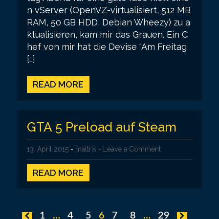
n vServer (OpenVZ-virtualisiert, 512 MB
RAM, 50 GB HDD, Debian Wheezy) zu a
ktualisieren, kam mir das Grauen. Ein C
hef von mir hat die Devise “Am Freitag
[…]
READ MORE
GTA 5 Preload auf Steam
13. April 2015
-
maltris
- Leave a Comment
READ MORE
P
1
…
4
5
6
7
8
…
29