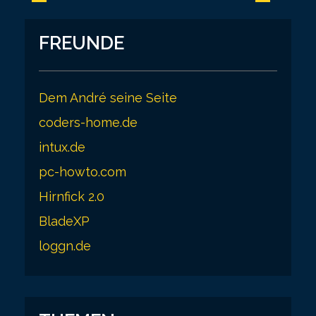
o
s
FREUNDE
t
s
Dem André seine Seite
p
coders-home.de
a
intux.de
g
pc-howto.com
i
Hirnfick 2.0
n
BladeXP
a
loggn.de
t
i
o