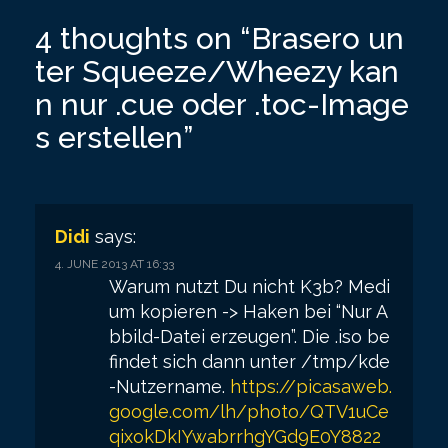
s
4 thoughts on “
Brasero un
t
ter Squeeze/Wheezy kan
n
n nur .cue oder .toc-Image
a
s erstellen
”
v
i
g
Didi
says:
a
4. JUNE 2013 AT 16:33
t
Warum nutzt Du nicht K3b? Medi
i
um kopieren -> Haken bei “Nur A
bbild-Datei erzeugen”. Die .iso be
o
findet sich dann unter /tmp/kde
n
-Nutzername.
https://picasaweb.
google.com/lh/photo/QTV1uCe
qixokDkIYwabrrhgYGd9E0Y8822