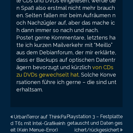
le CDs und DVDs eingelesen, werde de
n Spaß also erstmal nicht mehr brauch
en. Selten fallen mir beim Aufräumen n
och Nachzügler auf, aber das mache ic
h dann immer so nach und nach.
Postet gerne Kommentare, letztens ha
tte ich kurzen Mailverkehr mit “Meillo”
aus dem Debianforum, der mir erklärte,
dass er Backups auf optischen Datentr
ägern bevorzugt und kürzlich
von CDs
zu DVDs gewechselt hat
. Solche Konve
rsationen führe ich gerne – die sind unt
erhaltsam.
P
Playstation 3 – Festplatte
UrbanTerror auf ThinkPa
getauscht und Daten ges
d T61 mit Intel-Grafikeinh
o
eit (Kein Menue-Error)
ichert/rückgesichert