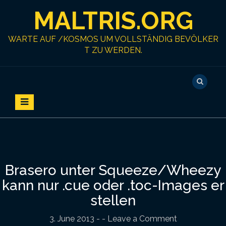
S
MALTRIS.ORG
k
i
p
WARTE AUF /KOSMOS UM VOLLSTÄNDIG BEVÖLKER
t
T ZU WERDEN.
o
c
o
n
t
e
n
t
Brasero unter Squeeze/Wheezy
kann nur .cue oder .toc-Images er
stellen
3. June 2013
-
- Leave a Comment