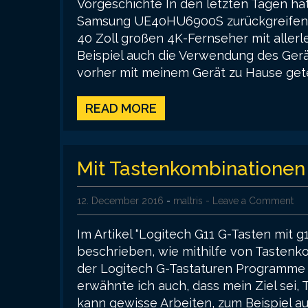
Vorgeschichte In den letzten Tagen hat
Samsung UE40HU6900S zurückgreifen zu
40 Zoll großen 4K-Fernseher mit allerl
Beispiel auch die Verwendung des Gerät
vorher mit meinem Gerät zu Hause gete
READ MORE
Mit Tastenkombinationen 
12. December 2016
-
maltris
- Leave a Comment
Im Artikel “Logitech G11 G-Tasten mit 
beschrieben, wie mithilfe von Tasten
der Logitech G-Tastaturen Programme 
erwähnte ich auch, dass mein Ziel sei,
kann gewisse Arbeiten, zum Beispiel au