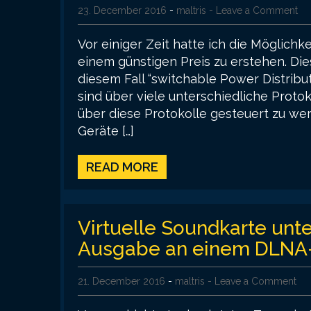
23. December 2016
-
maltris
- Leave a Comment
Vor einiger Zeit hatte ich die Möglich
einem günstigen Preis zu erstehen. Die
diesem Fall “switchable Power Distributi
sind über viele unterschiedliche Prot
über diese Protokolle gesteuert zu w
Geräte […]
READ MORE
Virtuelle Soundkarte un
Ausgabe an einem DLNA-
21. December 2016
-
maltris
- Leave a Comment