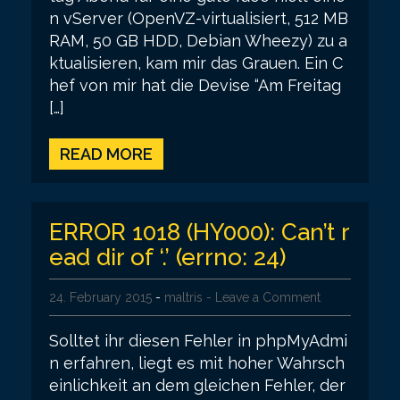
n vServer (OpenVZ-virtualisiert, 512 MB
RAM, 50 GB HDD, Debian Wheezy) zu a
ktualisieren, kam mir das Grauen. Ein C
hef von mir hat die Devise “Am Freitag
[…]
READ MORE
ERROR 1018 (HY000): Can’t r
ead dir of ‘.’ (errno: 24)
24. February 2015
-
maltris
- Leave a Comment
Solltet ihr diesen Fehler in phpMyAdmi
n erfahren, liegt es mit hoher Wahrsch
einlichkeit an dem gleichen Fehler, der