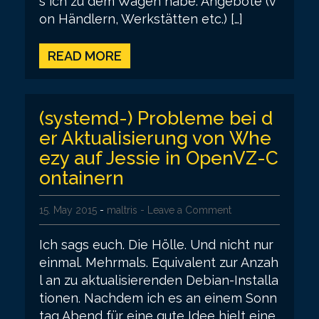
s ich zu dem Wagen habe: Angebote (v
on Händlern, Werkstätten etc.) […]
READ MORE
(systemd-) Probleme bei d
er Aktualisierung von Whe
ezy auf Jessie in OpenVZ-C
ontainern
15. May 2015
-
maltris
- Leave a Comment
Ich sags euch. Die Hölle. Und nicht nur
einmal. Mehrmals. Equivalent zur Anzah
l an zu aktualisierenden Debian-Installa
tionen. Nachdem ich es an einem Sonn
tag Abend für eine gute Idee hielt eine