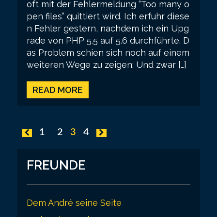
oft mit der Fehlermeldung “Too many o
pen files” quittiert wird. Ich erfuhr diese
n Fehler gestern, nachdem ich ein Upg
rade von PHP 5.5 auf 5.6 durchführte. D
as Problem schien sich noch auf einem
weiteren Wege zu zeigen: Und zwar […]
READ MORE
P
1
2
3
4
o
s
FREUNDE
t
s
Dem André seine Seite
p