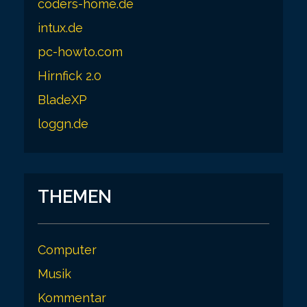
coders-home.de
a
intux.de
g
pc-howto.com
i
Hirnfick 2.0
n
BladeXP
a
loggn.de
t
i
o
THEMEN
n
Computer
Musik
Kommentar