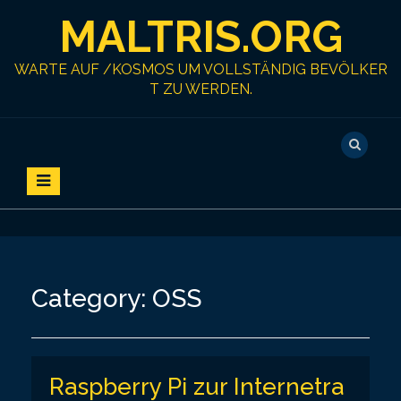
S
MALTRIS.ORG
k
i
p
WARTE AUF /KOSMOS UM VOLLSTÄNDIG BEVÖLKER
t
T ZU WERDEN.
o
c
o
n
t
e
n
t
Category:
OSS
Raspberry Pi zur Internetra