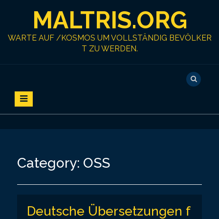
S
MALTRIS.ORG
k
i
p
WARTE AUF /KOSMOS UM VOLLSTÄNDIG BEVÖLKER
t
T ZU WERDEN.
o
c
o
n
t
e
n
t
Category:
OSS
Deutsche Übersetzungen f