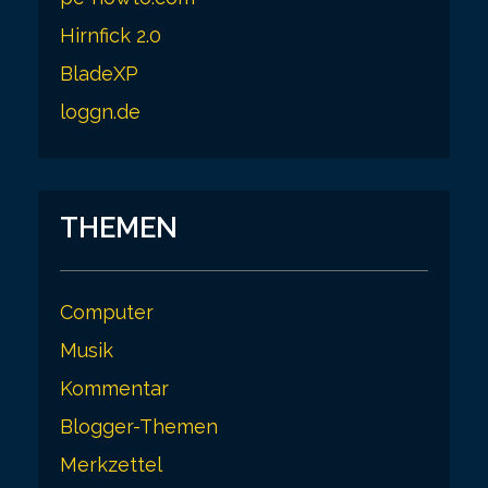
i
Hirnfick 2.0
n
BladeXP
a
loggn.de
t
i
o
THEMEN
n
Computer
Musik
Kommentar
Blogger-Themen
Merkzettel