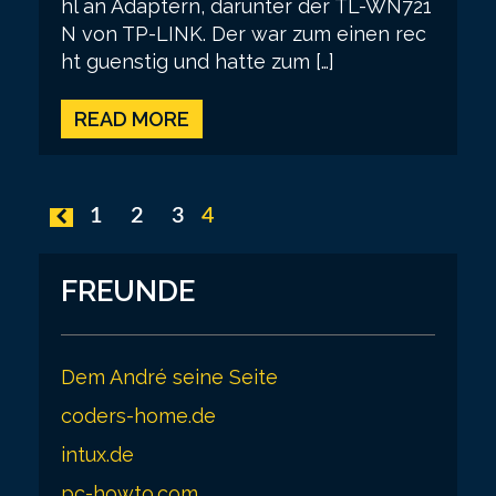
hl an Adaptern, darunter der TL-WN721
N von TP-LINK. Der war zum einen rec
ht guenstig und hatte zum […]
READ MORE
P
1
2
3
4
o
s
FREUNDE
t
s
Dem André seine Seite
p
coders-home.de
a
intux.de
g
pc-howto.com